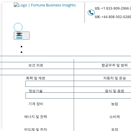
US:
+1 833-909-2966 (
UK:
+44 808-502-0280 
보건 의료
항공우주 및 방위
화학 및 재료
자동차 및 운송
정보기술
음식 및 음료
기계 장비
농업
에너지 및 전력
소비재
반도체 및 전자
포장