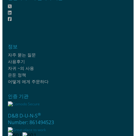
정보
자주 묻는 질문
사용후기
자귀 ~의 사용
은둔 정책
어떻게 에게 주문하다
인증 기관
®
D&B D-U-N-S
Number: 861494523