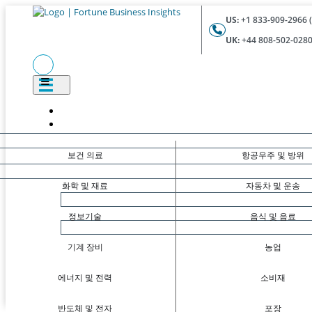
US:
+1 833-909-2966 (
UK:
+44 808-502-0280 
보건 의료
항공우주 및 방위
화학 및 재료
자동차 및 운송
정보기술
음식 및 음료
기계 장비
농업
에너지 및 전력
소비재
반도체 및 전자
포장