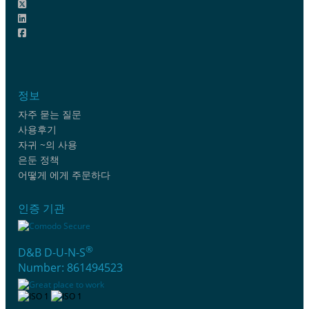
정보
자주 묻는 질문
사용후기
자귀 ~의 사용
은둔 정책
어떻게 에게 주문하다
인증 기관
®
D&B D-U-N-S
Number: 861494523