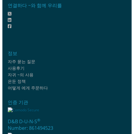
연결하다 ~와 함께 우리를
정보
자주 묻는 질문
사용후기
자귀 ~의 사용
은둔 정책
어떻게 에게 주문하다
인증 기관
®
D&B D-U-N-S
Number: 861494523