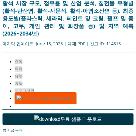
활석 시장 규모, 점유율 및 산업 분석, 침전물 유형별
(활석-탄산염, 활석-사문석, 활석-아염소산염 등), 최종
용도별(플라스틱, 세라믹, 페인트 및 코팅, 펄프 및 종
이, 고무, 개인 관리 및 화장품 등) 및 지역 예측
(2026~2034년)
마지막 업데이트 :June 15, 2026 | 체재:PDF | 신고 ID: 114815
요약
목차
分割
方法
인포그래픽
무료 샘플 다운로드
무료 샘플 다운로드
지금 구매