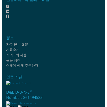
정보
자주 묻는 질문
사용후기
자귀 ~의 사용
은둔 정책
어떻게 에게 주문하다
인증 기관
®
D&B D-U-N-S
Number: 861494523