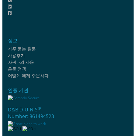
정보
자주 묻는 질문
사용후기
자귀 ~의 사용
은둔 정책
어떻게 에게 주문하다
인증 기관
®
D&B D-U-N-S
Number: 861494523