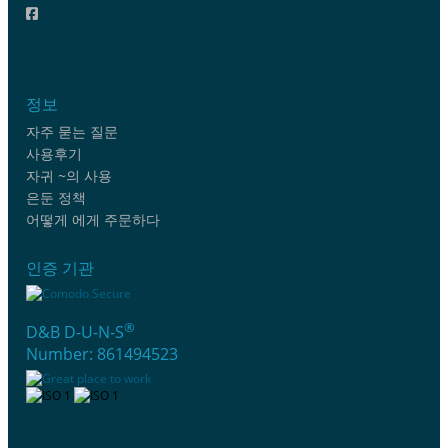
정보
자주 묻는 질문
사용후기
자귀 ~의 사용
은둔 정책
어떻게 에게 주문하다
인증 기관
®
D&B D-U-N-S
Number: 861494523