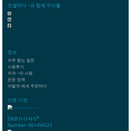
연결하다 ~와 함께 우리를
정보
자주 묻는 질문
사용후기
자귀 ~의 사용
은둔 정책
어떻게 에게 주문하다
인증 기관
®
D&B D-U-N-S
Number: 861494523