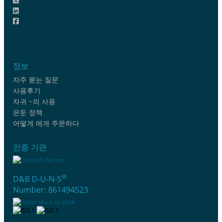
정보
자주 묻는 질문
사용후기
자귀 ~의 사용
은둔 정책
어떻게 에게 주문하다
인증 기관
®
D&B D-U-N-S
Number: 861494523