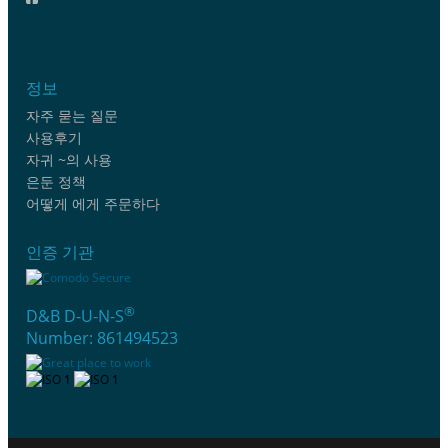
정보
자주 묻는 질문
사용후기
자귀 ~의 사용
은둔 정책
어떻게 에게 주문하다
인증 기관
®
D&B D-U-N-S
Number: 861494523