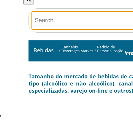
Cannabis
Pedido de
Bebidas
/
Beverages Market
/
Personalização
Int
Tamanho do mercado de bebidas de can
tipo (alcoólico e não alcoólico), can
especializadas, varejo on-line e outros
O