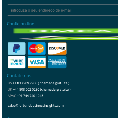
Confie on-line
Contate-nos
US
+1 833 909 2966 ( chamada gratuita )
UK
+44 808 502 0280 (chamada gratuita )
APAC
+91 744 740 1245
sales@fortunebusinessinsights.com