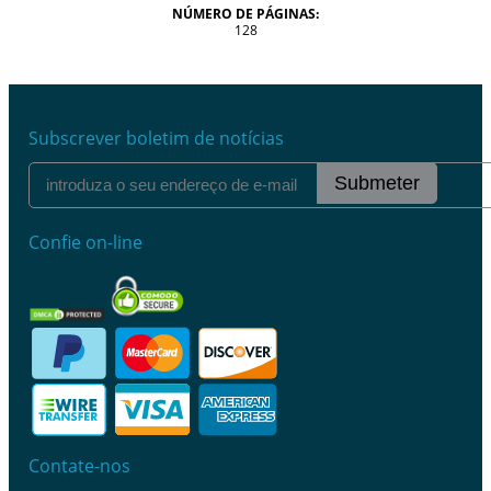
NÚMERO DE PÁGINAS:
128
Subscrever boletim de notícias
Submeter
Confie on-line
Contate-nos