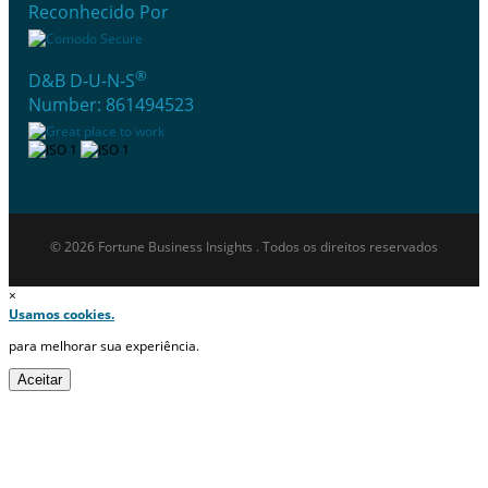
Reconhecido Por
®
D&B D-U-N-S
Number: 861494523
© 2026 Fortune Business Insights . Todos os direitos reservados
×
Usamos cookies.
para melhorar sua experiência.
Aceitar