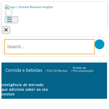
×
Pedido de
Comida e bebidas
/
Fish Oil Market
/
Personalização
Inteligência de mercado
que adiciona sabor ao seu
sucesso