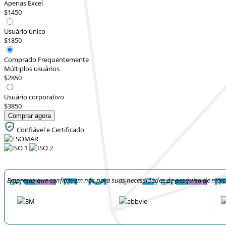
Apenas Excel
$1450
Usuário único
$1850
Comprado Frequentemente
Múltiplos usuários
$2850
Usuário corporativo
$3850
Comprar agora
Confiável e Certificado
Empresas que confiam em nós para suas necessidades de pesquisa de mer