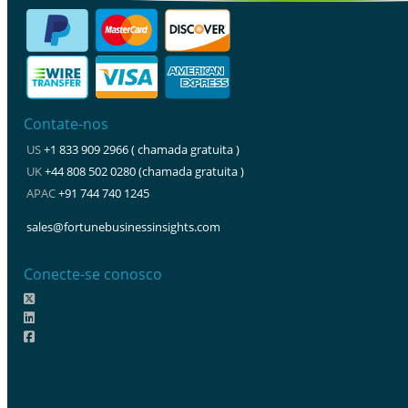
Contate-nos
US
+1 833 909 2966 ( chamada gratuita )
UK
+44 808 502 0280 (chamada gratuita )
APAC
+91 744 740 1245
sales@fortunebusinessinsights.com
Conecte-se conosco