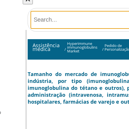
Hyperimmune
Assistência
Pedido de
immunoglobulins
médica
/
/
Personalizaçã
Market
Tamanho do mercado de imunoglobul
indústria, por tipo (imunoglobuli
imunoglobulina do tétano e outros), 
administração (intravenosa, intramus
hospitalares, farmácias de varejo e out
O