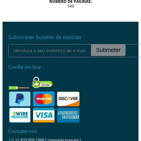
NÚMERO DE PÁGINAS:
149
Subscrever boletim de notícias
Submeter
Confie on-line
Contate-nos
US
+1 833 909 2966 ( chamada gratuita )