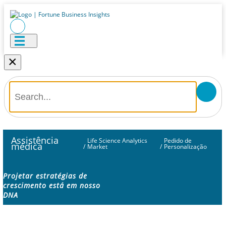
×
Assistência
Life Science Analytics
Pedido de
médica
/
Market
/
Personalização
Projetar estratégias de
crescimento está em nosso
DNA