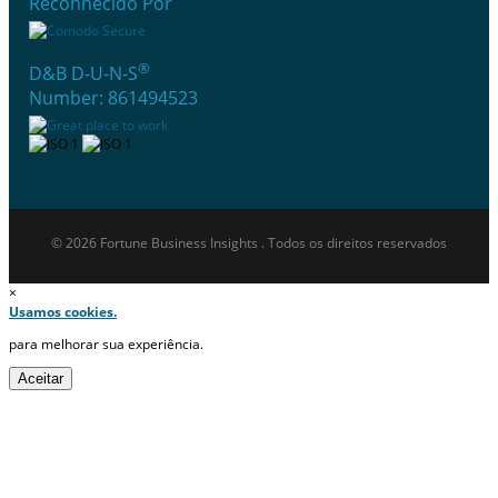
Reconhecido Por
®
D&B D-U-N-S
Number: 861494523
© 2026 Fortune Business Insights . Todos os direitos reservados
×
Usamos cookies.
para melhorar sua experiência.
Aceitar