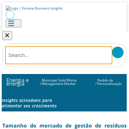
×
Energia e
Municipal Solid Waste
Pedido de
energia
/
Management Market
/
Personalização
Insights acionáveis ​​para
alimentar seu crescimento
Tamanho do mercado de gestão de resíduos