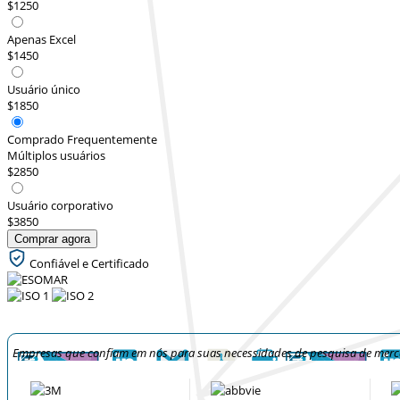
$1250
Apenas Excel
$1450
Usuário único
$1850
Comprado Frequentemente
Múltiplos usuários
$2850
Usuário corporativo
$3850
Comprar agora
Confiável e Certificado
Empresas que confiam em nós para suas necessidades de pesquisa de mer