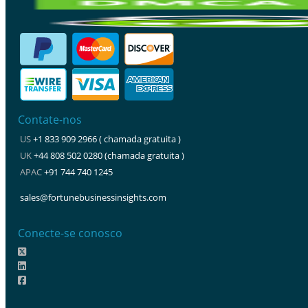
Contate-nos
US
+1 833 909 2966 ( chamada gratuita )
UK
+44 808 502 0280 (chamada gratuita )
APAC
+91 744 740 1245
sales@fortunebusinessinsights.com
Conecte-se conosco