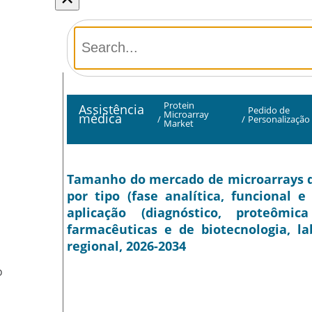
Protein
Assistência
Pedido de
Microarray
médica
/
/
Personalização
Market
Tamanho do mercado de microarrays de 
por tipo (fase analítica, funcional e
aplicação (diagnóstico, proteômi
farmacêuticas e de biotecnologia, la
regional, 2026-2034
O