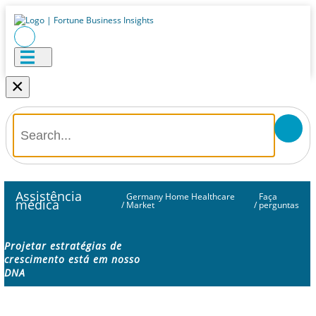
×
Assistência
Germany Home Healthcare
Faça
médica
/
Market
/
perguntas
Projetar estratégias de
crescimento está em nosso
DNA