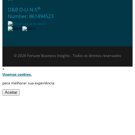
®
D&B D-U-N-S
Number: 861494523
© 2026 Fortune Business Insights . Todos os direitos reservados
×
Usamos cookies.
para melhorar sua experiência.
Aceitar