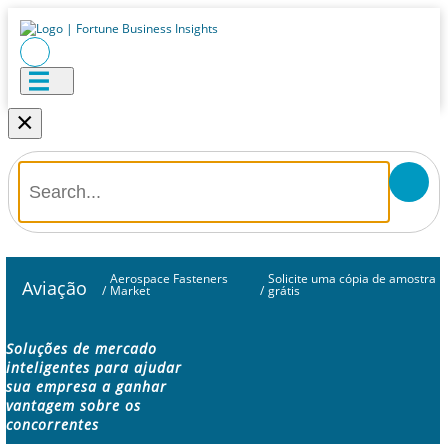
×
Aerospace Fasteners
Solicite uma cópia de amostra
Aviação
/
Market
/
grátis
Soluções de mercado
inteligentes para ajudar
sua empresa a ganhar
vantagem sobre os
concorrentes