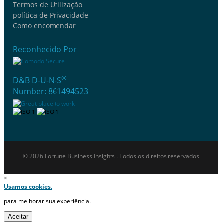
Termos de Utilização
política de Privacidade
Como encomendar
Reconhecido Por
®
D&B D-U-N-S
Number: 861494523
© 2026 Fortune Business Insights . Todos os direitos reservados
×
Usamos cookies.
para melhorar sua experiência.
Aceitar