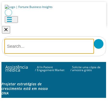
×
Assistência
AI In Patient
Solicite uma cópia de
médica
/
Engagement Market
/
amostra grátis
Projetar estratégias de
crescimento está em nosso
DNA