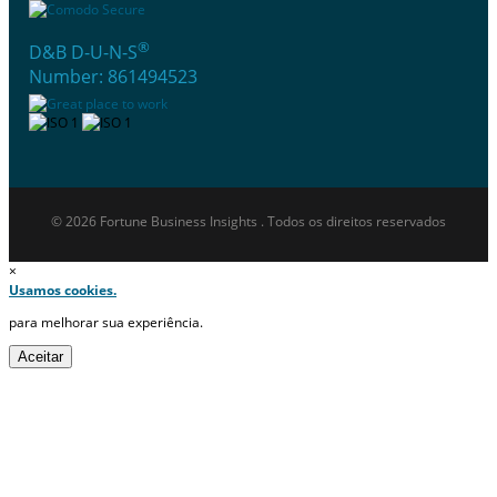
®
D&B D-U-N-S
Number: 861494523
© 2026 Fortune Business Insights . Todos os direitos reservados
×
Usamos cookies.
para melhorar sua experiência.
Aceitar