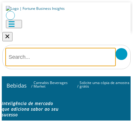
×
Cannabis Beverages
Solicite uma cópia de amostra
Bebidas
/
Market
/
grátis
Inteligência de mercado
que adiciona sabor ao seu
sucesso