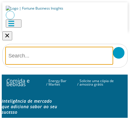
×
Comida e
Energy Bar
Solicite uma cópia de
bebidas
/
Market
/
amostra grátis
Inteligência de mercado
que adiciona sabor ao seu
sucesso