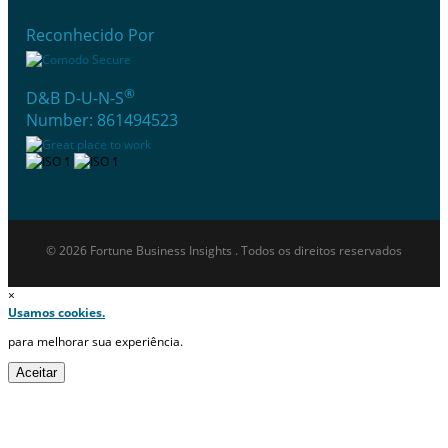
Reconhecido Por
®
D&B D-U-N-S
Number: 861494523
© 2026 Fortune Business Insights . Todos os direitos reservados
×
Usamos cookies.
para melhorar sua experiência.
Aceitar