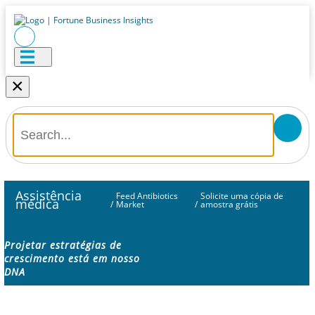
×
Assistência
Feed Antibiotics
Solicite uma cópia de
médica
/
Market
/
amostra grátis
Projetar estratégias de
crescimento está em nosso
DNA