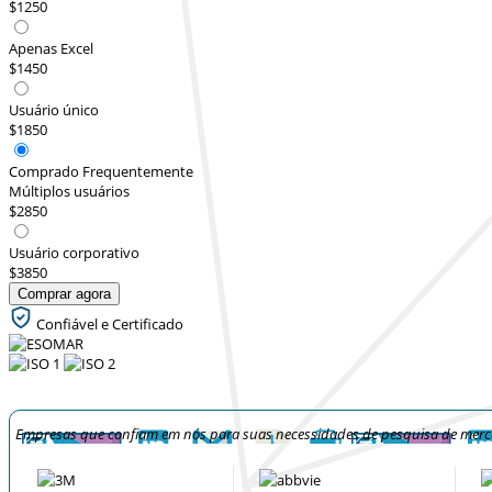
$1250
Apenas Excel
$1450
Usuário único
$1850
Comprado Frequentemente
Múltiplos usuários
$2850
Usuário corporativo
$3850
Comprar agora
Confiável e Certificado
Empresas que confiam em nós para suas necessidades de pesquisa de mer