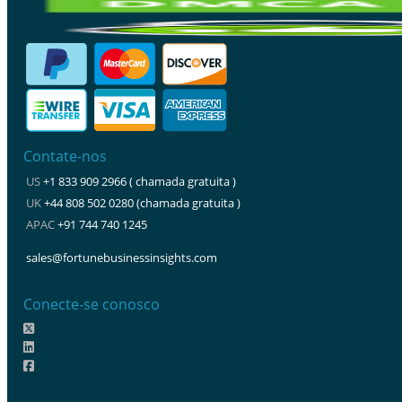
Contate-nos
US
+1 833 909 2966 ( chamada gratuita )
UK
+44 808 502 0280 (chamada gratuita )
APAC
+91 744 740 1245
sales@fortunebusinessinsights.com
Conecte-se conosco