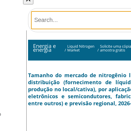
Energia e
Liquid Nitrogen
Solicite uma cópi
energia
/
Market
/
amostra grátis
Tamanho do mercado de nitrogênio líq
distribuição (fornecimento de líqui
produção no local/cativa), por aplicaçã
eletrônicos e semicondutores, fabric
entre outros) e previsão regional, 2026
O