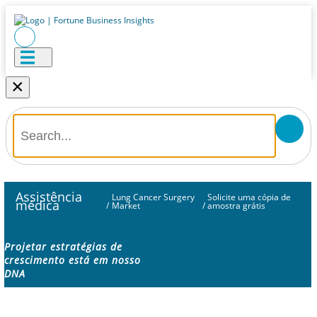
×
Assistência
Lung Cancer Surgery
Solicite uma cópia de
médica
/
Market
/
amostra grátis
Projetar estratégias de
crescimento está em nosso
DNA