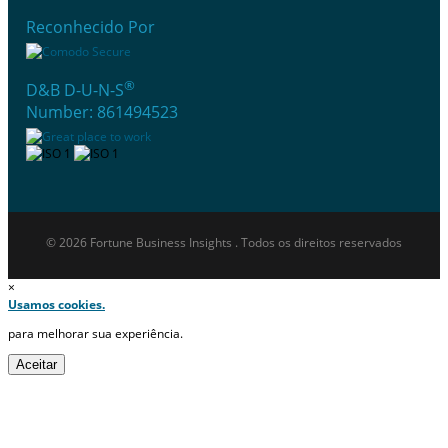
Reconhecido Por
®
D&B D-U-N-S
Number: 861494523
© 2026 Fortune Business Insights . Todos os direitos reservados
×
Usamos cookies.
para melhorar sua experiência.
Aceitar