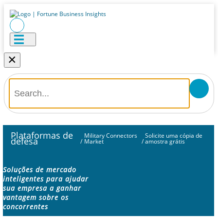
×
Plataformas de
Military Connectors
Solicite uma cópia de
defesa
/
Market
/
amostra grátis
Soluções de mercado
inteligentes para ajudar
sua empresa a ganhar
vantagem sobre os
concorrentes