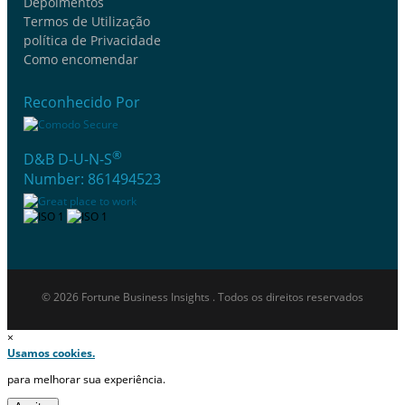
Depoimentos
Termos de Utilização
política de Privacidade
Como encomendar
Reconhecido Por
®
D&B D-U-N-S
Number: 861494523
© 2026 Fortune Business Insights . Todos os direitos reservados
×
Usamos cookies.
para melhorar sua experiência.