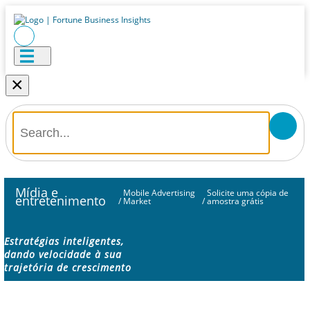
×
Mídia e
Mobile Advertising
Solicite uma cópia de
entretenimento
/
Market
/
amostra grátis
Estratégias inteligentes,
dando velocidade à sua
trajetória de crescimento