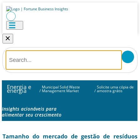
×
Energia e
Municipal Solid Waste
Solicite uma cópia de
energia
/
Management Market
/
amostra grátis
Insights acionáveis ​​para
alimentar seu crescimento
Tamanho do mercado de gestão de resíduos