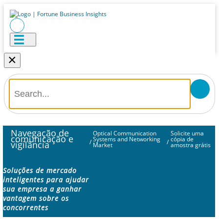
×
Navegação de
Optical Communication
Solicite uma
comunicação e
Systems and Networking
cópia de
/
/
vigilância
Market
amostra grátis
Soluções de mercado
inteligentes para ajudar
sua empresa a ganhar
vantagem sobre os
concorrentes