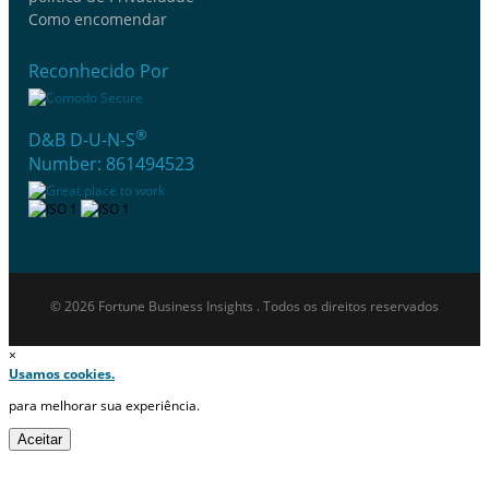
Como encomendar
Reconhecido Por
®
D&B D-U-N-S
Number: 861494523
© 2026 Fortune Business Insights . Todos os direitos reservados
×
Usamos cookies.
para melhorar sua experiência.
Aceitar