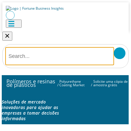
×
Polímeros e resinas
Polyurethane
Solicite uma cópia de
de plásticos
/
Coating Market
/
amostra grátis
Soluções de mercado
inovadoras para ajudar as
empresas a tomar decisões
informadas