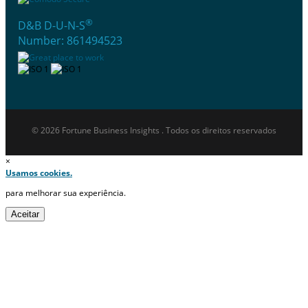
®
D&B D-U-N-S
Number: 861494523
© 2026 Fortune Business Insights . Todos os direitos reservados
×
Usamos cookies.
para melhorar sua experiência.
Aceitar