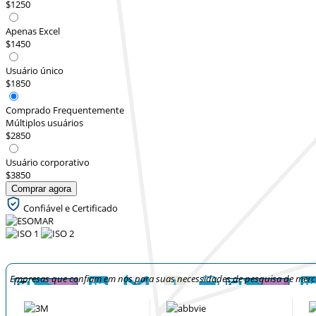
$1250
Apenas Excel
$1450
Usuário único
$1850
Comprado Frequentemente
Múltiplos usuários
$2850
Usuário corporativo
$3850
Comprar agora
Confiável e Certificado
Empresas que confiam em nós para suas necessidades de pesquisa de mer