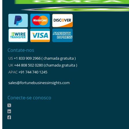
Contate-nos
US
+1 833 909 2966 ( chamada gratuita )
UK
+44 808 502 0280 (chamada gratuita )
APAC
+91 744 740 1245
sales@fortunebusinessinsights.com
Conecte-se conosco