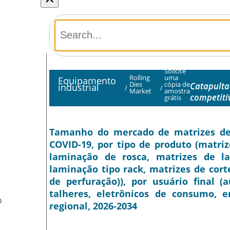
Solicite
Rolling
uma
Equipamento
Dies
cópia de
Catapulta
industrial
/
/
Market
amostra
competiti
grátis
Tamanho do mercado de matrizes de 
COVID-19, por tipo de produto (matriz
laminação de rosca, matrizes de la
laminação tipo rack, matrizes de cort
de perfuração)), por usuário final (
talheres, eletrônicos de consumo, e
O
regional, 2026-2034