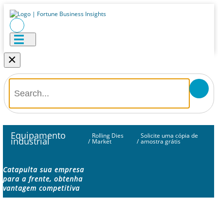
×
Equipamento
Rolling Dies
Solicite uma cópia de
industrial
/
Market
/
amostra grátis
Catapulta sua empresa
para a frente, obtenha
vantagem competitiva