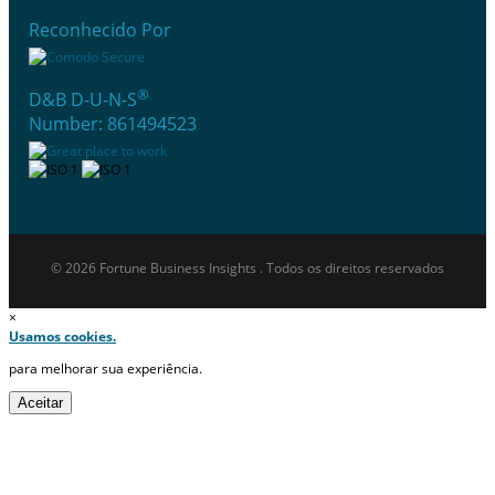
Reconhecido Por
®
D&B D-U-N-S
Number: 861494523
© 2026 Fortune Business Insights . Todos os direitos reservados
×
Usamos cookies.
para melhorar sua experiência.
Aceitar