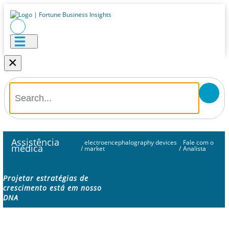
×
Assistência
electroencephalography devices
Fale com o
médica
/
market
/
Analista
Projetar estratégias de
crescimento está em nosso
DNA