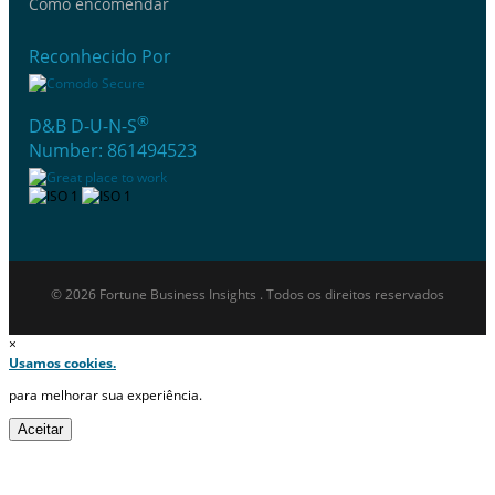
Como encomendar
Reconhecido Por
®
D&B D-U-N-S
Number: 861494523
© 2026 Fortune Business Insights . Todos os direitos reservados
×
Usamos cookies.
para melhorar sua experiência.
Aceitar