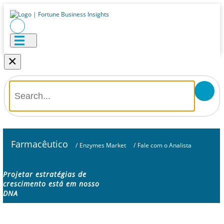
×
Farmacêutico
/
Enzymes Market
/
Fale com o Analista
Projetar estratégias de
crescimento está em nosso
DNA