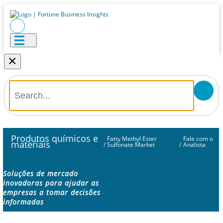
×
Produtos químicos e
Fatty Methyl Ester
Fale com o
materiais
/
Sulfonate Market
/
Analista
Soluções de mercado
inovadoras para ajudar as
empresas a tomar decisões
informadas