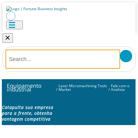
×
Equipamento
Laser Micromachining Tools
Fale com o
industrial
/
Market
/
Analista
Catapulta sua empresa
para a frente, obtenha
vantagem competitiva