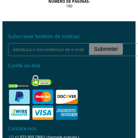
NÚMERO DE PÁGINAS:
180
Subscrever boletim de notícias
Submeter
Confie on-line
Contate-nos
US
+1 833 909 2966 ( chamada gratuita )