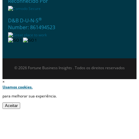
Reconhecido Por
®
D&B D-U-N-S
Number: 861494523
© 2026 Fortune Business Insights . Todos os direitos reservados
×
Usamos cookies.
para melhorar sua experiência.
Aceitar