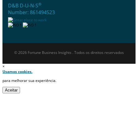
®
D&B D-U-N-S
Number: 861494523
© 2026 Fortune Business Insights . Todos os direitos reservados
×
Usamos cookies.
para melhorar sua experiência.
Aceitar