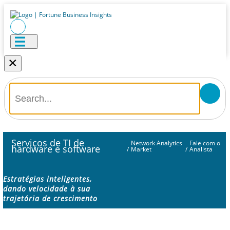
×
Serviços de TI de
Network Analytics
Fale com o
hardware e software
/
Market
/
Analista
Estratégias inteligentes,
dando velocidade à sua
trajetória de crescimento