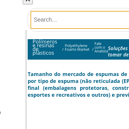
Polímeros
Fale
e resinas
Polyethylene
com o
Soluções
de
/
Foams Market
/
Analista
plásticos
tomar de
Tamanho do mercado de espumas de pol
por tipo de espuma (não reticulada (EPE
final (embalagens protetoras, const
esportes e recreativos e outros) e prev
O