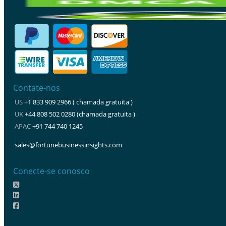
Contate-nos
US
+1 833 909 2966 ( chamada gratuita )
UK
+44 808 502 0280 (chamada gratuita )
APAC
+91 744 740 1245
sales@fortunebusinessinsights.com
Conecte-se conosco