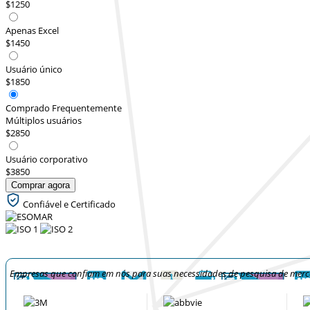
$1250
Apenas Excel
$1450
Usuário único
$1850
Comprado Frequentemente
Múltiplos usuários
$2850
Usuário corporativo
$3850
Comprar agora
Confiável e Certificado
Empresas que confiam em nós para suas necessidades de pesquisa de mer