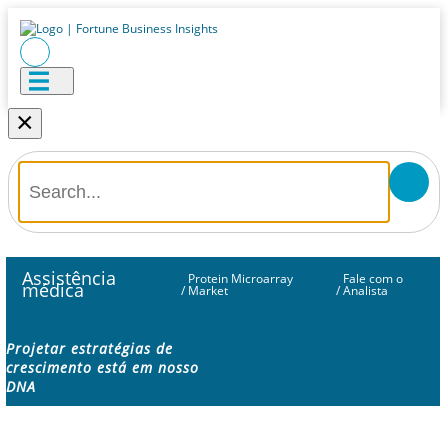
×
Assistência
Protein Microarray
Fale com o
médica
/
Market
/
Analista
Projetar estratégias de
crescimento está em nosso
DNA