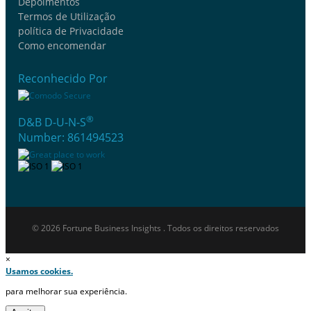
Depoimentos
Termos de Utilização
política de Privacidade
Como encomendar
Reconhecido Por
®
D&B D-U-N-S
Number: 861494523
© 2026 Fortune Business Insights . Todos os direitos reservados
×
Usamos cookies.
para melhorar sua experiência.