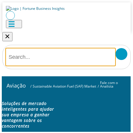
×
Fale com o
Aviação
/
Sustainable Aviation Fuel (SAF) Market
/
Analista
Soluções de mercado
inteligentes para ajudar
sua empresa a ganhar
vantagem sobre os
concorrentes