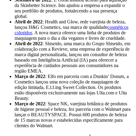
da Skinbetter Science. Isto ajudou a empresa a expandir o
seu portfólio de produtos, fortalecendo a sua presença
global.
Abril de 2022
: Health and Glow, rede varejista de beleza,
lançou H&G Cosmetics, sua marca de qualidade
cosméticos
coloridos
. A nova marca oferece uma linha de produtos de
maquiagem para o dia a dia veganos e livres de crueldade.
Abril de 2022
: Shiseido, uma marca do Grupo Shiseido, em
colaboração com a Revieve, uma empresa de experiência de
marca digital personalizada, lançou um consultor de beleza
baseado em Inteligência Artificial (IA) para oferecer a
experiência de cuidados pessoais aos consumidores na
região EMEA.
Março de 2022
: Elfo em parceria com a Dunkin’ Donuts, a
Cosmetics lançou uma nova coleção de maquiagem de
edição limitada, E.l.f.ing Sweet Collection. Os produtos
estão disponíveis exclusivamente nas lojas Ulta.com e Ulta
Beauty.
Março de 2022
: Space NK, varejista britânica de produtos
de higiene pessoal e beleza, fez parceria com o Walmart para
lançar o BEAUTYSPACE. Possui 600 produtos de beleza
de 15 marcas novas e estabelecidas especificamente para
clientes do Walmart.