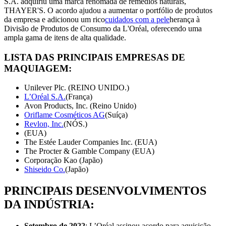
S.A. adquiriu uma marca renomada de remédios naturais,
THAYER'S. O acordo ajudou a aumentar o portfólio de produtos
da empresa e adicionou um rico
cuidados com a pele
herança à
Divisão de Produtos de Consumo da L'Oréal, oferecendo uma
ampla gama de itens de alta qualidade.
LISTA DAS PRINCIPAIS EMPRESAS DE
MAQUIAGEM:
Unilever Plc. (REINO UNIDO.)
L’Oréal S.A.
(França)
Avon Products, Inc. (Reino Unido)
Oriflame Cosméticos AG
(Suíça)
Revlon, Inc.
(NÓS.)
(EUA)
The Estée Lauder Companies Inc. (EUA)
The Procter & Gamble Company (EUA)
Corporação Kao (Japão)
Shiseido Co.
(Japão)
PRINCIPAIS DESENVOLVIMENTOS
DA INDÚSTRIA:
Setembro de 2022
: L’Oréal assinou acordo para aquisição