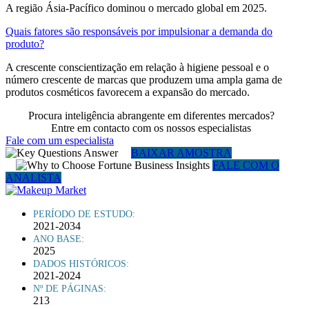
A região Ásia-Pacífico dominou o mercado global em 2025.
Quais fatores são responsáveis ​​por impulsionar a demanda do
produto?
A crescente conscientização em relação à higiene pessoal e o
número crescente de marcas que produzem uma ampla gama de
produtos cosméticos favorecem a expansão do mercado.
Procura inteligência abrangente em diferentes mercados?
Entre em contacto com os nossos especialistas
Fale com um especialista
BAIXAR AMOSTRA
FALE COM O
ANALISTA
PERÍODO DE ESTUDO:
2021-2034
ANO BASE:
2025
DADOS HISTÓRICOS:
2021-2024
Nº DE PÁGINAS:
213