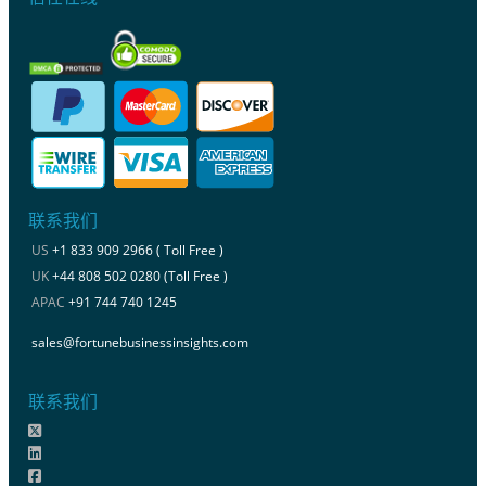
联系我们
US
+1 833 909 2966 ( Toll Free )
UK
+44 808 502 0280 (Toll Free )
APAC
+91 744 740 1245
sales@fortunebusinessinsights.com
联系我们