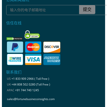
提交
信任在线
联系我们
US
+1 833 909 2966 ( Toll Free )
UK
+44 808 502 0280 (Toll Free )
APAC
+91 744 740 1245
sales@fortunebusinessinsights.com