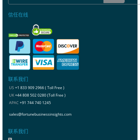
信任在线
联系我们
US
+1 833 909 2966 ( Toll Free )
UK
+44 808 502 0280 (Toll Free )
APAC
+91 744 740 1245
sales@fortunebusinessinsights.com
联系我们