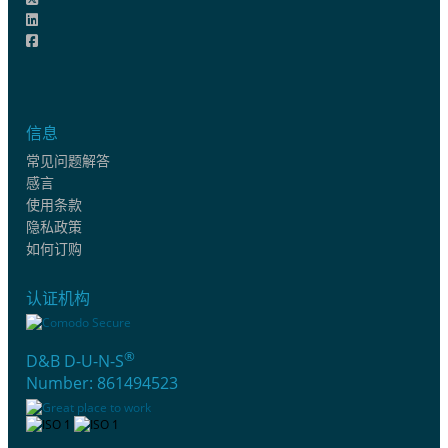
信息
常见问题解答
感言
使用条款
隐私政策
如何订购
认证机构
®
D&B D-U-N-S
Number: 861494523