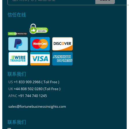
信任在线
联系我们
US
+1 833 909 2966 ( Toll Free )
UK
+44 808 502 0280 (Toll Free )
APAC
+91 744 740 1245
sales@fortunebusinessinsights.com
联系我们