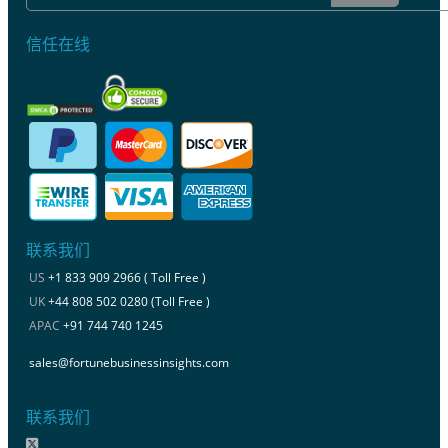
信任在线
联系我们
US
+1 833 909 2966 ( Toll Free )
UK
+44 808 502 0280 (Toll Free )
APAC
+91 744 740 1245
sales@fortunebusinessinsights.com
联系我们