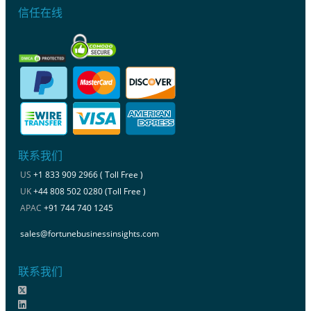
信任在线
联系我们
US
+1 833 909 2966 ( Toll Free )
UK
+44 808 502 0280 (Toll Free )
APAC
+91 744 740 1245
sales@fortunebusinessinsights.com
联系我们