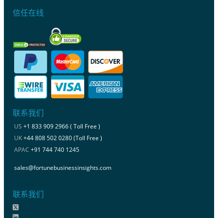
信任在线
联系我们
US
+1 833 909 2966 ( Toll Free )
UK
+44 808 502 0280 (Toll Free )
APAC
+91 744 740 1245
sales@fortunebusinessinsights.com
联系我们