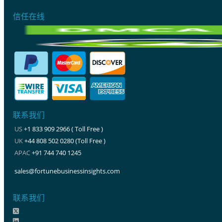
信任在线
联系我们
US
+1 833 909 2966 ( Toll Free )
UK
+44 808 502 0280 (Toll Free )
APAC
+91 744 740 1245
sales@fortunebusinessinsights.com
联系我们