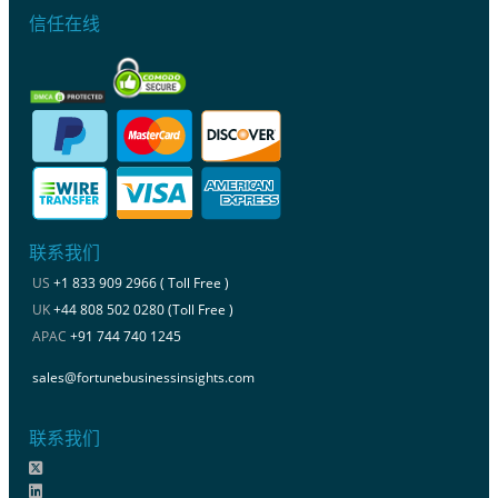
信任在线
联系我们
US
+1 833 909 2966 ( Toll Free )
UK
+44 808 502 0280 (Toll Free )
APAC
+91 744 740 1245
sales@fortunebusinessinsights.com
联系我们